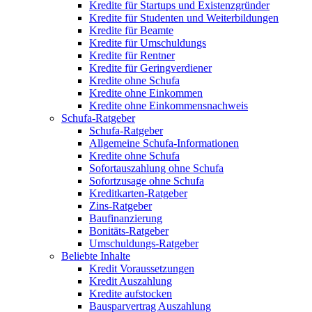
Kredite für Startups und Existenzgründer
Kredite für Studenten und Weiterbildungen
Kredite für Beamte
Kredite für Umschuldungs
Kredite für Rentner
Kredite für Geringverdiener
Kredite ohne Schufa
Kredite ohne Einkommen
Kredite ohne Einkommensnachweis
Schufa-Ratgeber
Schufa-Ratgeber
Allgemeine Schufa-Informationen
Kredite ohne Schufa
Sofortauszahlung ohne Schufa
Sofortzusage ohne Schufa
Kreditkarten-Ratgeber
Zins-Ratgeber
Baufinanzierung
Bonitäts-Ratgeber
Umschuldungs-Ratgeber
Beliebte Inhalte
Kredit Voraussetzungen
Kredit Auszahlung
Kredite aufstocken
Bausparvertrag Auszahlung