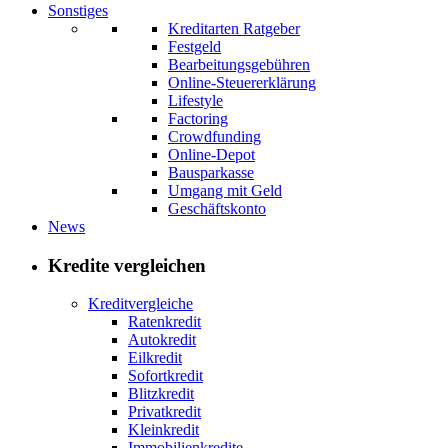
Sonstiges
Kreditarten Ratgeber
Festgeld
Bearbeitungsgebühren
Online-Steuererklärung
Lifestyle
Factoring
Crowdfunding
Online-Depot
Bausparkasse
Umgang mit Geld
Geschäftskonto
News
Kredite vergleichen
Kreditvergleiche
Ratenkredit
Autokredit
Eilkredit
Sofortkredit
Blitzkredit
Privatkredit
Kleinkredit
Immobilienkredite