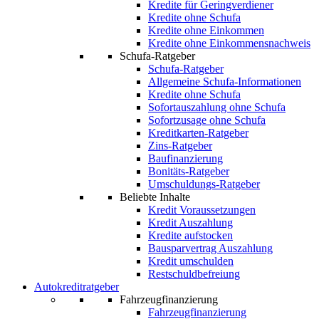
Kredite für Geringverdiener
Kredite ohne Schufa
Kredite ohne Einkommen
Kredite ohne Einkommensnachweis
Schufa-Ratgeber
Schufa-Ratgeber
Allgemeine Schufa-Informationen
Kredite ohne Schufa
Sofortauszahlung ohne Schufa
Sofortzusage ohne Schufa
Kreditkarten-Ratgeber
Zins-Ratgeber
Baufinanzierung
Bonitäts-Ratgeber
Umschuldungs-Ratgeber
Beliebte Inhalte
Kredit Voraussetzungen
Kredit Auszahlung
Kredite aufstocken
Bausparvertrag Auszahlung
Kredit umschulden
Restschuldbefreiung
Autokreditratgeber
Fahrzeugfinanzierung
Fahrzeugfinanzierung