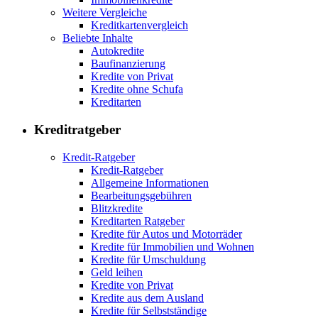
Weitere Vergleiche
Kreditkartenvergleich
Beliebte Inhalte
Autokredite
Baufinanzierung
Kredite von Privat
Kredite ohne Schufa
Kreditarten
Kreditratgeber
Kredit-Ratgeber
Kredit-Ratgeber
Allgemeine Informationen
Bearbeitungsgebühren
Blitzkredite
Kreditarten Ratgeber
Kredite für Autos und Motorräder
Kredite für Immobilien und Wohnen
Kredite für Umschuldung
Geld leihen
Kredite von Privat
Kredite aus dem Ausland
Kredite für Selbstständige