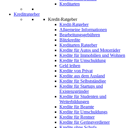
Kreditarten
Kreditratgeber
Kredit-Ratgeber
Kredit-Ratgeber
Allgemeine Informationen
Bearbeitungsgebühren
Blitzkredite
Kreditarten Ratgeber
Kredite für Autos und Motorräder
Kredite für Immobilien und Wohnen
Kredite für Umschuldung
Geld leihen
Kredite von Privat
Kredite aus dem Ausland
Kredite für Selbstständige
Kredite für Startups und
Existenzgründer
Kredite für Studenten und
Weiterbildungen
Kredite für Beamte
Kredite für Umschuldungs
Kredite für Rentner
Kredite für Geringverdiener
Kredite ohne Schufa