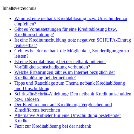
Inhaltsverzeichnis
Wann ist eine netbank Kreditablösung bzw. Umschulden zu
empfehlen?
Gibt es Voraussetzungen für eine Kreditablösung bzw.
Kreditumschuldung?
Ist eine Kreditumschuldung trotz negativen SCHUFA-Eintrag
realisierbar?
Geht es bei der netbank die Möglichkeit, Sondertilgungen zu
leisten?
Ist eine Kreditablösung bei der netbank mit einer
Vorfälligkeitsentschädigung verbunden?
Welche Erfahrungen gibt es im Internet bezüglich der
Kreditablösung bei der netbank?
Tipps und Ratschläge zum Thema netbank Kreditablösung
und Umschuldung
Schritt-für-Schritt-Anleitung: Den netbank Kredit umschulden
bzw. ablösen
Der Kreditrechner auf Kredite.org: Vergleichen und
Zinsdifferenz berechnen
Alternative Anbieter Für eine Umschuldung bestehender
Kredite
Fazit zur Kreditablösung bei der netbank