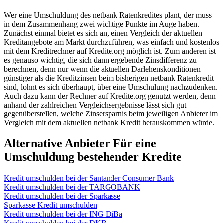
Wer eine Umschuldung des netbank Ratenkredites plant, der muss
in dem Zusammenhang zwei wichtige Punkte im Auge haben.
Zunächst einmal bietet es sich an, einen Vergleich der aktuellen
Kreditangebote am Markt durchzuführen, was einfach und kostenlos
mit dem Kreditrechner auf Kredite.org möglich ist. Zum anderen ist
es genauso wichtig, die sich dann ergebende Zinsdifferenz zu
berechnen, denn nur wenn die aktuellen Darlehenskonditionen
günstiger als die Kreditzinsen beim bisherigen netbank Ratenkredit
sind, lohnt es sich überhaupt, über eine Umschulung nachzudenken.
Auch dazu kann der Rechner auf Kredite.org genutzt werden, denn
anhand der zahlreichen Vergleichsergebnisse lässt sich gut
gegenüberstellen, welche Zinsersparnis beim jeweiligen Anbieter im
Vergleich mit dem aktuellen netbank Kredit herauskommen würde.
Alternative Anbieter Für eine
Umschuldung bestehender Kredite
Kredit umschulden bei der Santander Consumer Bank
Kredit umschulden bei der TARGOBANK
Kredit umschulden bei der Sparkasse
Sparkasse Kredit umschulden
Kredit umschulden bei der ING DiBa
Kredit umschulden bei der DKB