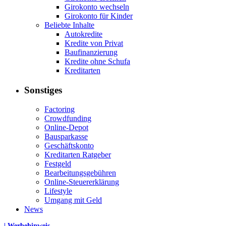
Girokonto wechseln
Girokonto für Kinder
Beliebte Inhalte
Autokredite
Kredite von Privat
Baufinanzierung
Kredite ohne Schufa
Kreditarten
Sonstiges
Factoring
Crowdfunding
Online-Depot
Bausparkasse
Geschäftskonto
Kreditarten Ratgeber
Festgeld
Bearbeitungsgebühren
Online-Steuererklärung
Lifestyle
Umgang mit Geld
News
| Werbehinweis