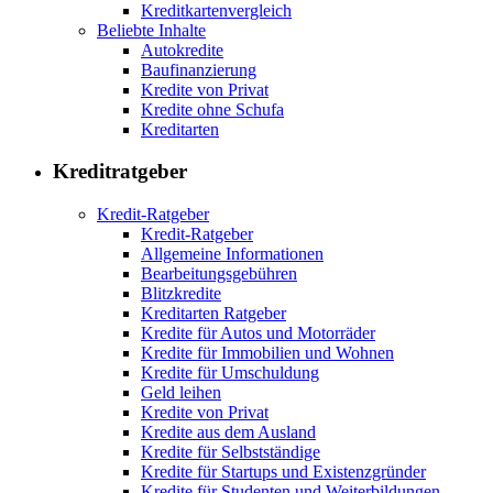
Kreditkartenvergleich
Beliebte Inhalte
Autokredite
Baufinanzierung
Kredite von Privat
Kredite ohne Schufa
Kreditarten
Kreditratgeber
Kredit-Ratgeber
Kredit-Ratgeber
Allgemeine Informationen
Bearbeitungsgebühren
Blitzkredite
Kreditarten Ratgeber
Kredite für Autos und Motorräder
Kredite für Immobilien und Wohnen
Kredite für Umschuldung
Geld leihen
Kredite von Privat
Kredite aus dem Ausland
Kredite für Selbstständige
Kredite für Startups und Existenzgründer
Kredite für Studenten und Weiterbildungen