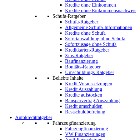
Kredite ohne Einkommen
Kredite ohne Einkommensnachweis
Schufa-Ratgeber
Schufa-Ratgeber
Allgemeine Schufa-Informationen
Kredite ohne Schufa
Sofortauszahlung ohne Schufa
Sofortzusage ohne Schufa
Kreditkarten-Ratgeber
Zins-Ratgeber
Baufinanzierung
Bonitäts-Ratgeber
Umschuldungs-Ratgeber
Beliebte Inhalte
Kredit Voraussetzungen
Kredit Auszahlung
Kredite aufstocken
Bausparvertrag Auszahlung
Kredit umschulden
Restschuldbefreiung
Autokreditratgeber
Fahrzeugfinanzierung
Fahrzeugfinanzierung
VW Finanzierungen
Audi-Finanzierung