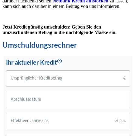
darüber nachdenkt seinen
Netbank Kredit aufstocken
zu lassen,
kann sich auch darüber in einem Beitrag von uns informieren.
Jetzt Kredit günstig umschulden: Geben Sie den
umzuschuldenen Betrag in die nachfolgende Maske ein.
Umschuldungsrechner
Ihr aktueller Kredit
Ursprünglicher Kreditbetrag
€
Abschlussdatum
Effektiver Jahreszins
% p.a.