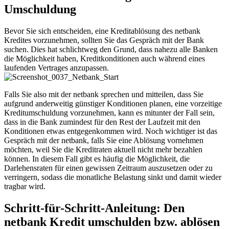
Umschuldung
Bevor Sie sich entscheiden, eine Kreditablösung des netbank
Kredites vorzunehmen, sollten Sie das Gespräch mit der Bank
suchen. Dies hat schlichtweg den Grund, dass nahezu alle Banken
die Möglichkeit haben, Kreditkonditionen auch während eines
laufenden Vertrages anzupassen.
Falls Sie also mit der netbank sprechen und mitteilen, dass Sie
aufgrund anderweitig günstiger Konditionen planen, eine vorzeitige
Kreditumschuldung vorzunehmen, kann es mitunter der Fall sein,
dass in die Bank zumindest für den Rest der Laufzeit mit den
Konditionen etwas entgegenkommen wird. Noch wichtiger ist das
Gespräch mit der netbank, falls Sie eine Ablösung vornehmen
möchten, weil Sie die Kreditraten aktuell nicht mehr bezahlen
können. In diesem Fall gibt es häufig die Möglichkeit, die
Darlehensraten für einen gewissen Zeitraum auszusetzen oder zu
verringern, sodass die monatliche Belastung sinkt und damit wieder
tragbar wird.
Schritt-für-Schritt-Anleitung: Den
netbank Kredit umschulden bzw. ablösen