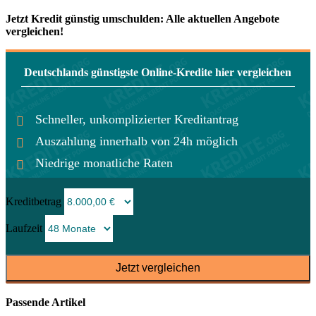
Jetzt Kredit günstig umschulden: Alle aktuellen Angebote
vergleichen!
Deutschlands günstigste Online-Kredite hier vergleichen
Schneller, unkomplizierter Kreditantrag
Auszahlung innerhalb von 24h möglich
Niedrige monatliche Raten
Kreditbetrag
Laufzeit
Jetzt vergleichen
Passende Artikel