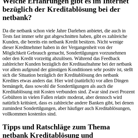
Welche Erfahrungen gibt es im Internet
bezüglich der Kreditablösung bei der
netbank?
Da die netbank schon viele Jahre Darlehen anbietet, die auch in
Tests fast immer sehr gut abgeschnitten haben, gibt es zahlreiche
Kunden, die bereits ein netbank Kredit besitzen. Nicht wenige
dieser Kreditnehmer haben in der Vergangenheit von der
Möglichkeit Gebrauch gemacht, Sondertilgungen vorzunehmen
oder den Kredit vorzeitig abzulösen. Während das Feedback
zahlreicher Kunden bezüglich der Kreditaufnahme bei der netbank
vor allem aufgrund der günstigen Konditionen sehr positiv ist, stellt
sich die Situation bezüglich der Kreditablösung des netbank
Kredites etwas anders dar. Hier wird (natürlich) vor allen Dingen
bemängelt, dass sowohl die Sondertilgungen als auch die
Kreditablösung mit Kosten verbunden sind. Zwar sind zwei Prozent
Gebühren in vielen Fallen relativ moderat, aber dennoch wird
natürlich kritisiert, dass es zahlreiche andere Banken gibt, bei denen
zumindest Sondertilgungen, aber häufiger auch Kreditablösungen,
vollkommen kostenlos sind.
Tipps und Ratschläge zum Thema
netbank Kreditablösung und