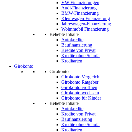
VW Finanzierungen
Audi-Finanzierung
BMW-Finanzierung
Kleinwagen-Finanzierung
Jahreswagen-Finanzierung
Wohnmobil Finanzierung
Beliebte Inhalte
Autokredite
Baufinanzierung
Kredite von Privat
Kredite ohne Schufa
Kreditarten
Girokonto
Girokonto
Girokonto Vergleich
Girokonto Ratgeber
Girokonto eröffnen
Girokonto wechseln
Girokonto für Kinder
Beliebte Inhalte
Autokredite
Kredite von Privat
Baufinanzierung
Kredite ohne Schufa
Kreditarten