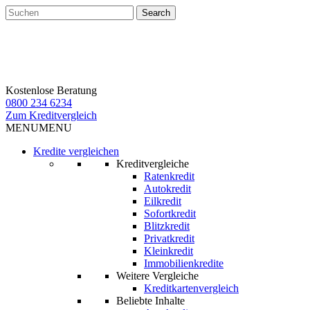
Kostenlose Beratung
0800 234 6234
Zum Kreditvergleich
MENU
MENU
Kredite vergleichen
Kreditvergleiche
Ratenkredit
Autokredit
Eilkredit
Sofortkredit
Blitzkredit
Privatkredit
Kleinkredit
Immobilienkredite
Weitere Vergleiche
Kreditkartenvergleich
Beliebte Inhalte