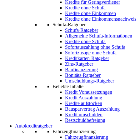
Kredite für Geringverdiener
Kredite ohne Schufa
Kredite ohne Einkommen
Kredite ohne Einkommensnachweis
Schufa-Ratgeber
Schufa-Ratgeber
Allgemeine Schufa-Informationen
Kredite ohne Schufa
Sofortauszahlung ohne Schufa
Sofortzusage ohne Schufa
Kreditkarten-Ratgeber
Zins-Ratgeber
Baufinanzierung
Bonitäts-Ratgeber
Umschuldungs-Ratgeber
Beliebte Inhalte
Kredit Voraussetzungen
Kredit Auszahlung
Kredite aufstocken
Bausparvertrag Auszahlung
Kredit umschulden
Restschuldbefreiung
Autokreditratgeber
Fahrzeugfinanzierung
Fahrzeugfinanzierung